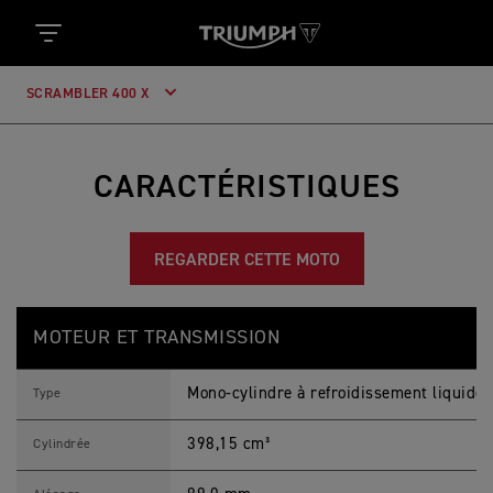
SCRAMBLER 400 X
CARACTÉRISTIQUES
REGARDER CETTE MOTO
S
Feature
Details
C
MOTEUR ET TRANSMISSION
R
A
M
Mono-cylindre à refroidissement liquide
B
Type
L
E
398,15 cm³
R
Cylindrée
4
0