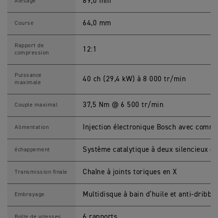
0
89,0 mm
Alésage
X
S
p
64,0 mm
Course
e
c
i
Rapport de
12:1
f
compression
i
c
a
Puissance
40 ch (29,4 kW) à 8 000 tr/min
t
maximale
i
o
n
37,5 Nm @ 6 500 tr/min
Couple maximal
s
Injection électronique Bosch avec comma
Alimentation
Système catalytique à deux silencieux en
échappement
Chaîne à joints toriques en X
Transmission finale
Multidisque à bain d’huile et anti-dribbli
Embrayage
6 rapports
Boîte de vitesses