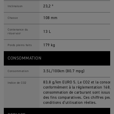
23,2 º
Inclinaison
108 mm
Chasse
Contenance du
13 L
réservoir
179 kg
Poids pleins faits
CONSOMMATION
3.5L/100km (80.7 mpg)
Consommation
83.8 g/km EURO 5. Le CO2 et la consom
Indice de CO2
conformément à la réglementation 168/20
consommation de carburant sont issus de 
des fins comparatives. Ces chiffres peuve
conditions d’utilisation réelles.