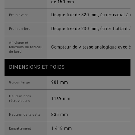
de 150 mm
Disque fixe de 320 mm, étrier radial à q
Frein avant
Disque fixe de 230 mm, étrier flottant à
Frein arrière
Affichage et
Compteur de vitesse analogique avec écr
fonctions du tableau
de bord
DIMENSIONS ET POIDS
901 mm
Guidon large
Hauteur hors
1169 mm
rétroviseurs
835 mm
Hauteur de la selle
1 418 mm
Empattement