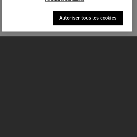
Autoriser tous les cookies
MOTOS
COMMENCER
FOR THE RIDE
OWNERS
FACEBOOK
YOUTUBE
TIKTOK