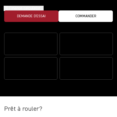
Finance calculator
DEMANDE D'ESSAI
COMMANDER
Impressionnant. Grisant. Exclusif.
UNE ŒUVRE D’ART EN
DES RÉFLEXES ULTRA-
MOUVEMENT
PRÉCIS
DES PERFORMANCES
SPORTIVES GRISANTES
UN CHARME EXCLUSIF
Prêt à rouler?