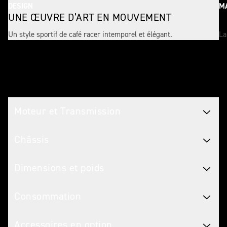
DESIGN
MA
UNE ŒUVRE D’ART EN MOUVEMENT
U
Un style sportif de café racer intemporel et élégant.
La
Caractéristiques Motos
Moteur et Transmission
Châssis
Dimensions et poids
Consommation
Accessoires en option