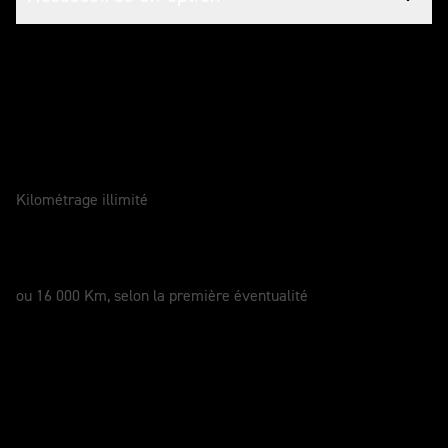
Entretenir votre moto
GARANTIE
2 Ans
Kilométrage illimité
SERVICE
12 Mois
ou 16 000 Km, selon la première éventualité
Nouvelle Speed Twin 1200 Cafe Racer
Edition