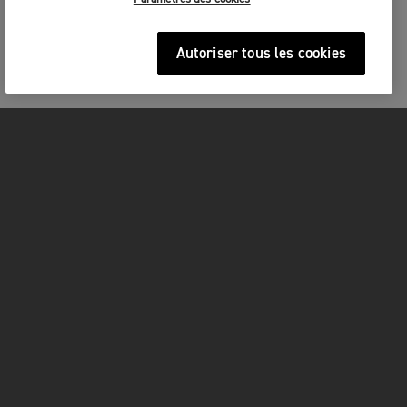
Autoriser tous les cookies
MOTOS
COMMENCER
FOR THE RIDE
OWNERS
FACEBOOK
YOUTUBE
TIKTOK