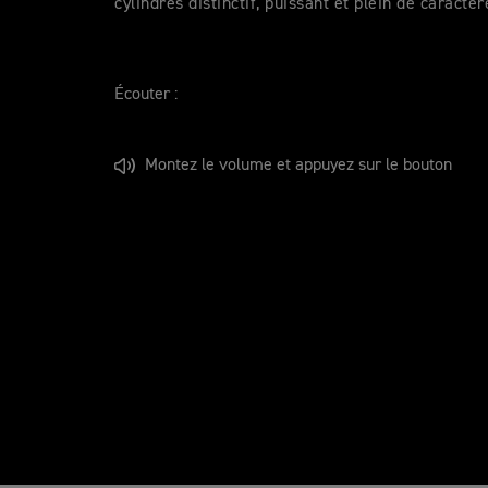
cylindres distinctif, puissant et plein de caractèr
Écouter :
Montez le volume et appuyez sur le bouton