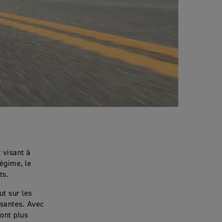
 visant à
égime, le
ts.
ut sur les
ssantes. Avec
font plus