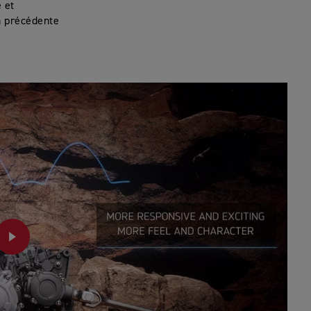
 et
on précédente
PLAY