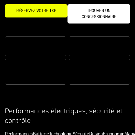
RÉSERVEZ VOTRE TXP
TROUVER UN
CONCESSIONNAIRE
Faite pour le plaisir
PUISSANCE MAXIMALE
SYSTÈME DE SÉCURITÉ
PARAMÈTRES
CONFIGURATION
PERSONNALISÉS
MODULAIRE
Performances électriques, sécurité et
contrôle
Performances
Batterie
Technologie
Sécurité
Design
Ergonomie
Mania