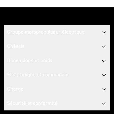
Caractéristiques
Groupe motopropulseur électrique
Châssis
Dimensions et poids
Électronique et commandes
Charge
Sécurité et conformité