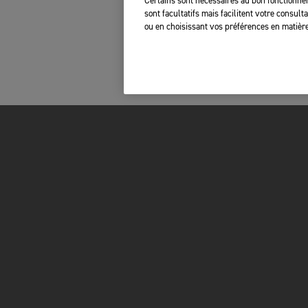
Certains sont nécessaires au bon fonctionnem
sont facultatifs mais facilitent votre consul
ou en choisissant vos préférences en matière
FOR THE RIDE
OWNERS
BRAND
MY TRIUMPH AP