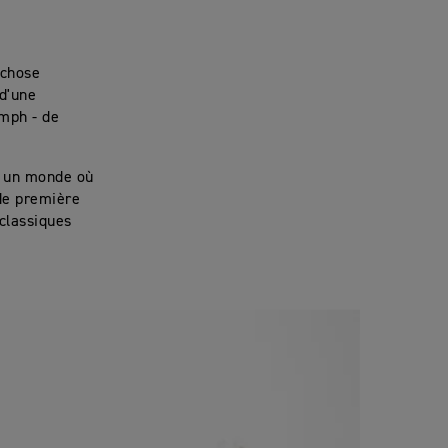
 chose
 d'une
umph - de
ns un monde où
 de première
 classiques