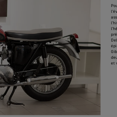
Pou
l'é
ass
l'h
l'h
pré
Del
ép
Gib
deu
et 