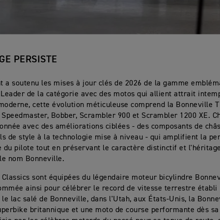
AGE PERSISTE
t a soutenu les mises à jour clés de 2026 de la gamme emblém
 Leader de la catégorie avec des motos qui allient attrait intem
moderne, cette évolution méticuleuse comprend la Bonneville T
, Speedmaster, Bobber, Scrambler 900 et Scrambler 1200 XE. C
ionnée avec des améliorations ciblées - des composants de châ
ils de style à la technologie mise à niveau - qui amplifient la p
 du pilote tout en préservant le caractère distinctif et l'héritag
 le nom Bonneville.
Classics sont équipées du légendaire moteur bicylindre Bonnev
mmée ainsi pour célébrer le record de vitesse terrestre établi
le lac salé de Bonneville, dans l'Utah, aux États-Unis, la Bonnev
perbike britannique et une moto de course performante dès sa 