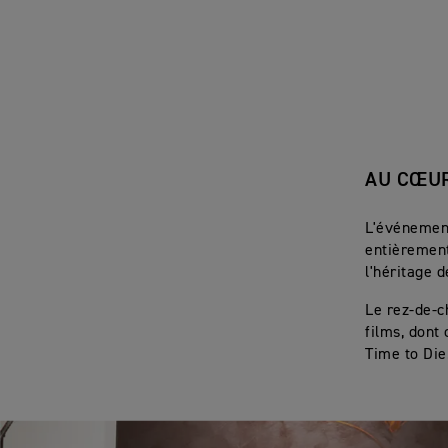
AU CŒUR
L'événement
entièrement
l'héritage 
Le rez-de-c
films, dont
Time to Die