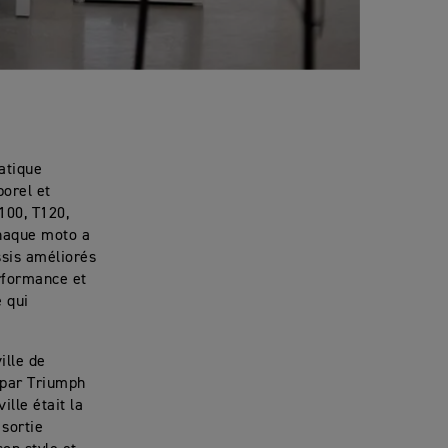
atique
porel et
100, T120,
haque moto a
ssis améliorés
erformance et
e qui
ille de
 par Triumph
ille était la
sortie