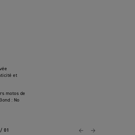
ivée
ticité et
urs motos de
Bond : No
 / 01
Page Précédente
Suivant