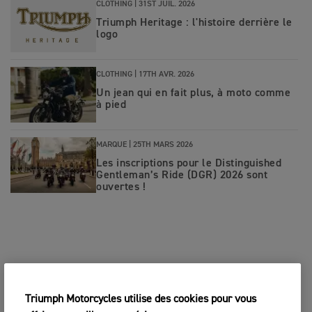
CLOTHING |
31ST JUIL. 2026
Triumph Heritage : l'histoire derrière le
logo
CLOTHING |
17TH AVR. 2026
Un jean qui en fait plus, à moto comme
à pied
MARQUE |
25TH MARS 2026
Les inscriptions pour le Distinguished
Gentleman’s Ride (DGR) 2026 sont
ouvertes !
Triumph Motorcycles utilise des cookies pour vous