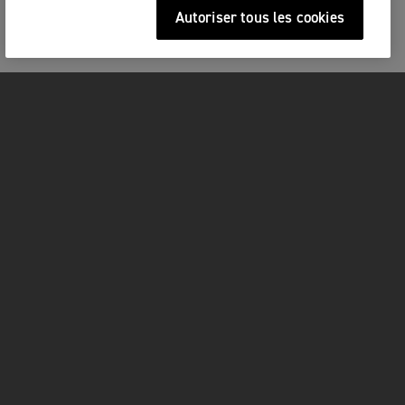
Autoriser tous les cookies
MOTOS
COMMENCER
FOR THE RIDE
OWNERS
FACEBOOK
YOUTUBE
TIKTOK