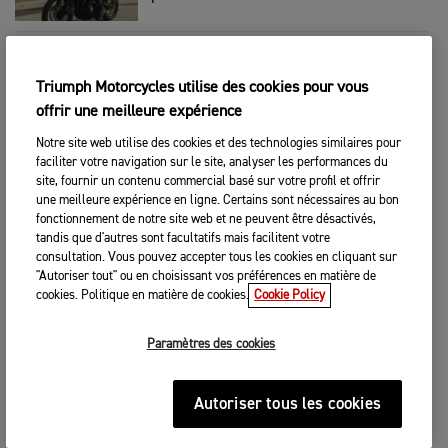
CLOTHING
|
23RD FÉVR. 2026
Qu’est-ce que PrimaLoft® Isolation ?
Triumph Motorcycles utilise des cookies pour vous
offrir une meilleure expérience
Notre site web utilise des cookies et des technologies similaires pour
CLOTHING
|
17TH FÉVR. 2026
faciliter votre navigation sur le site, analyser les performances du
Interview with Bryan Thompson- Owner
site, fournir un contenu commercial basé sur votre profil et offrir
of Thompson Cycles
une meilleure expérience en ligne. Certains sont nécessaires au bon
fonctionnement de notre site web et ne peuvent être désactivés,
tandis que d'autres sont facultatifs mais facilitent votre
CLOTHING
|
4TH FÉVR. 2026
consultation. Vous pouvez accepter tous les cookies en cliquant sur
"Autoriser tout" ou en choisissant vos préférences en matière de
SYSTÈME 3-COUCHES Comment rester
cookies. Politique en matière de cookies.
Cookie Policy
chaud et s'équiper plus intelligemment
Paramètres des cookies
CLOTHING
|
28TH JANV. 2026
Coleur de la Poussière
Autoriser tous les cookies