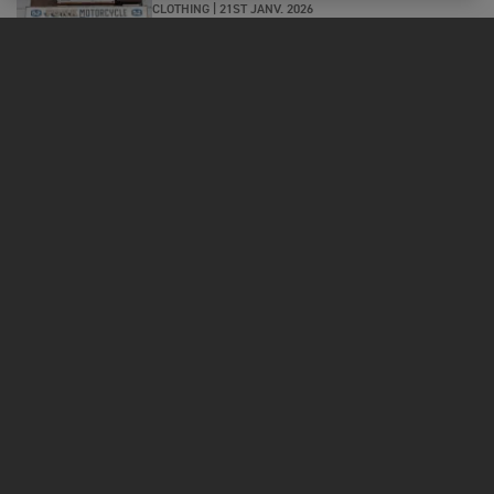
CLOTHING
|
21ST JANV. 2026
Interview avec Satoshi de Fonk
Motorcycles, Japon. Où Triumph vit et
respire à Kobe
MOTOS
COMMENCER
FOR THE RIDE
OWNERS
FACEBOOK
YOUTUBE
TIKTOK